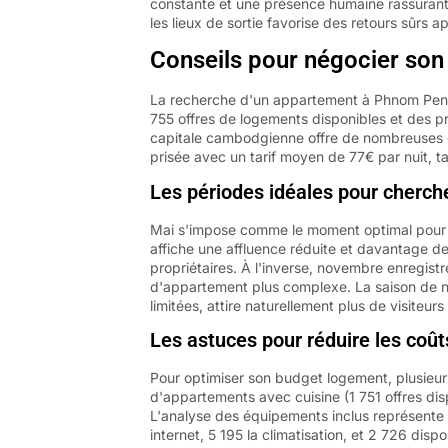
constante et une présence humaine rassuran
les lieux de sortie favorise des retours sûrs a
Conseils pour négocier son
La recherche d'un appartement à Phnom Penh 
755 offres de logements disponibles et des pri
capitale cambodgienne offre de nombreuses 
prisée avec un tarif moyen de 77€ par nuit, t
Les périodes idéales pour cherch
Mai s'impose comme le moment optimal pour 
affiche une affluence réduite et davantage de d
propriétaires. À l'inverse, novembre enregist
d'appartement plus complexe. La saison de n
limitées, attire naturellement plus de visiteurs
Les astuces pour réduire les coût
Pour optimiser son budget logement, plusieurs
d'appartements avec cuisine (1 751 offres dis
L'analyse des équipements inclus représente 
internet, 5 195 la climatisation, et 2 726 di