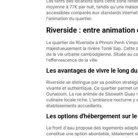
Les tarifs des locations dans cette zone reflè
moyenne à 77€ par nuit, tandis qu'une maison 
accessibles comparés aux standards internati
l'animation du quartier.
Riverside : entre animation
Le quartier de Riverside à Phnom Penh s'imp
majestueusement la rivière Tonlé Sap. Cette zo
de la vie urbaine cambodgienne. Située au cœ
l'effervescence de la ville.
Les avantages de vivre le long 
Riverside se distingue par sa position straté
vivante et authentique. Ce quartier permet un
Ounaloum. La rue animée de Sisowath Quay re
culinaire locale riche. L'ambiance nocturne 
établissements accueillants.
Les options d'hébergement sur le 
Le front d'eau propose des logements adapté
constitue une option abordable, idéalement 