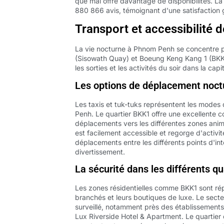
que mai offre davantage de disponibilités. La
880 866 avis, témoignant d'une satisfaction g
Transport et accessibilité 
La vie nocturne à Phnom Penh se concentre p
(Sisowath Quay) et Boeung Keng Kang 1 (BKK1)
les sorties et les activités du soir dans la ca
Les options de déplacement noct
Les taxis et tuk-tuks représentent les modes
Penh. Le quartier BKK1 offre une excellente co
déplacements vers les différentes zones animé
est facilement accessible et regorge d'activit
déplacements entre les différents points d'i
divertissement.
La sécurité dans les différents qu
Les zones résidentielles comme BKK1 sont rép
branchés et leurs boutiques de luxe. Le sect
surveillé, notamment près des établissement
Lux Riverside Hotel & Apartment. Le quartier