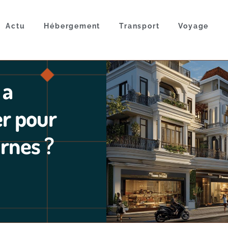
Actu
Hébergement
Transport
Voyage
 a
er pour
urnes ?