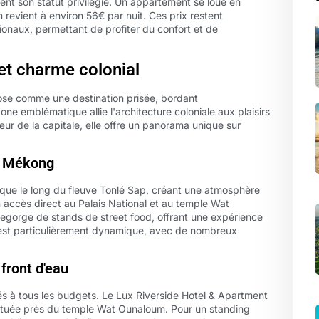
tent son statut privilégié. Un appartement se loue en
revient à environ 56€ par nuit. Ces prix restent
onaux, permettant de profiter du confort et de
 et charme colonial
ose comme une destination prisée, bordant
ne emblématique allie l'architecture coloniale aux plaisirs
ur de la capitale, elle offre un panorama unique sur
du Mékong
gique le long du fleuve Tonlé Sap, créant une atmosphère
 accès direct au Palais National et au temple Wat
gorge de stands de street food, offrant une expérience
y est particulièrement dynamique, avec de nombreux
front d'eau
s à tous les budgets. Le Lux Riverside Hotel & Apartment
située près du temple Wat Ounaloum. Pour un standing