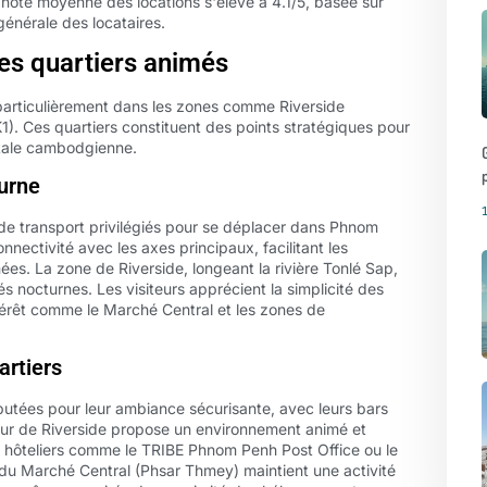
 note moyenne des locations s'élève à 4.1/5, basée sur
énérale des locataires.
des quartiers animés
articulièrement dans les zones comme Riverside
. Ces quartiers constituent des points stratégiques pour
pitale cambodgienne.
urne
 de transport privilégiés pour se déplacer dans Phnom
nnectivité avec les axes principaux, facilitant les
es. La zone de Riverside, longeant la rivière Tonlé Sap,
és nocturnes. Les visiteurs apprécient la simplicité des
ntérêt comme le Marché Central et les zones de
artiers
utées pour leur ambiance sécurisante, avec leurs bars
eur de Riverside propose un environnement animé et
s hôteliers comme le TRIBE Phnom Penh Post Office ou le
 du Marché Central (Phsar Thmey) maintient une activité