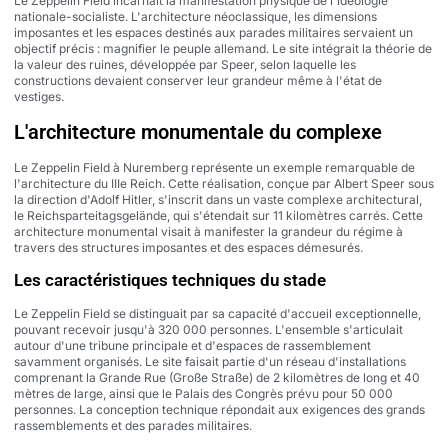
Le Zeppelin Field incarnait la manifestation physique de l'idéologie
nationale-socialiste. L'architecture néoclassique, les dimensions
imposantes et les espaces destinés aux parades militaires servaient un
objectif précis : magnifier le peuple allemand. Le site intégrait la théorie de
la valeur des ruines, développée par Speer, selon laquelle les
constructions devaient conserver leur grandeur même à l'état de
vestiges.
L'architecture monumentale du complexe
Le Zeppelin Field à Nuremberg représente un exemple remarquable de
l'architecture du IIIe Reich. Cette réalisation, conçue par Albert Speer sous
la direction d'Adolf Hitler, s'inscrit dans un vaste complexe architectural,
le Reichsparteitagsgelände, qui s'étendait sur 11 kilomètres carrés. Cette
architecture monumental visait à manifester la grandeur du régime à
travers des structures imposantes et des espaces démesurés.
Les caractéristiques techniques du stade
Le Zeppelin Field se distinguait par sa capacité d'accueil exceptionnelle,
pouvant recevoir jusqu'à 320 000 personnes. L'ensemble s'articulait
autour d'une tribune principale et d'espaces de rassemblement
savamment organisés. Le site faisait partie d'un réseau d'installations
comprenant la Grande Rue (Große Straße) de 2 kilomètres de long et 40
mètres de large, ainsi que le Palais des Congrès prévu pour 50 000
personnes. La conception technique répondait aux exigences des grands
rassemblements et des parades militaires.