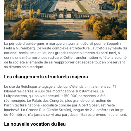
La période d'après-guerre marque un tournant décisif pour le Zeppelin
Field à Nuremberg. Ce vaste complexe architectural, autrefois symbole du
national-socialisme et lieu des grands rassemblements du parti nazi, a
connu une métamorphose radicale. Cette transformation reflète la volonté
de la société allemande de se réapproprier cet espace tout en préservant
sa dimension historique.
Les changements structurels majeurs
Le site du Reichsparteitagsgelände, qui s'étendait initialement sur 11
kilomètres carrés, a subi des modifications substantielles. La
Luitpoldarena, qui pouvait accueillir 150 000 personnes, a été
réaménagée. Le Palais des Congrès, plus grande construction de
l'architecture national-socialiste conçue par Albert Speer, est resté
inachevé. La Grande Rue (Große Straße), longue de 2 kilomètres et large
de 40 mètres, n'a jamais servi aux parades militaires prévues initialement.
La nouvelle vocation du lieu