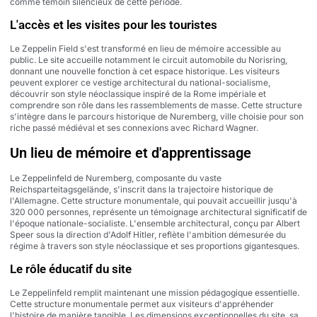
comme témoin silencieux de cette période.
L'accès et les visites pour les touristes
Le Zeppelin Field s'est transformé en lieu de mémoire accessible au
public. Le site accueille notamment le circuit automobile du Norisring,
donnant une nouvelle fonction à cet espace historique. Les visiteurs
peuvent explorer ce vestige architectural du national-socialisme,
découvrir son style néoclassique inspiré de la Rome impériale et
comprendre son rôle dans les rassemblements de masse. Cette structure
s'intègre dans le parcours historique de Nuremberg, ville choisie pour son
riche passé médiéval et ses connexions avec Richard Wagner.
Un lieu de mémoire et d'apprentissage
Le Zeppelinfeld de Nuremberg, composante du vaste
Reichsparteitagsgelände, s'inscrit dans la trajectoire historique de
l'Allemagne. Cette structure monumentale, qui pouvait accueillir jusqu'à
320 000 personnes, représente un témoignage architectural significatif de
l'époque nationale-socialiste. L'ensemble architectural, conçu par Albert
Speer sous la direction d'Adolf Hitler, reflète l'ambition démesurée du
régime à travers son style néoclassique et ses proportions gigantesques.
Le rôle éducatif du site
Le Zeppelinfeld remplit maintenant une mission pédagogique essentielle.
Cette structure monumentale permet aux visiteurs d'appréhender
l'histoire de manière tangible. Les dimensions exceptionnelles du site, sa