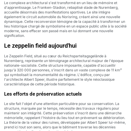
Le complexe architectural s'est transformé en un lieu de mémoire et
d'apprentissage. Le Franken-Stadion, rebaptisé stade de Nuremberg,
accueille désormais des manifestations sportives. Le site intègre
également le circuit automobile du Norisring, créant ainsi une nouvelle
dynamique. Cette reconversion témoigne de la capacité à transformer un
lieu historique chargé de symbolisme en un espace public utile à la société
moderne, sans effacer son passé mais en lui donnant une nouvelle
signification.
Le zeppelin field aujourd'hui
Le Zeppelin Field, situé au cœur du Reichsparteitagsgelände à
Nuremberg, représente un témoignage architectural majeur de l'époque
nationale-socialiste. Cette structure imposante, capable d'accueillir
jusqu'à 320 000 personnes, s'inscrit dans un vaste complexe de 11 km²
qui symbolisait la monumentalité du régime. L'édifice, conçu par
l'architecte Albert Speer, illustre parfaitement le style néoclassique
caractéristique de cette période historique.
Les efforts de préservation actuels
Le site fait l'objet d'une attention particulière pour sa conservation. La
structure, marquée par le temps, nécessite des travaux réguliers pour
maintenir son intégrité. Cette préservation s'inscrit dans une démarche
mémorielle, rappelant l'histoire du lieu tout en prévenant sa détérioration.
La théorie de la valeur des ruines, développée par Albert Speer lui-même,
prend ici tout son sens, alors que le bâtiment traverse les décennies