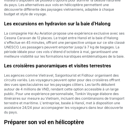
visiteurs disposent de plusieurs options pour admirer la beauté naturelle
du pays. Les alternatives aux vols en hélicoptère permettent une
découverte différente des paysages vietnamiens, adaptée à chaque
budget et style de voyage.
Les excursions en hydravion sur la baie d'Halong
La compagnie Hai Au Aviation propose une expérience exclusive avec ses
Cessna Caravan de 12 places. Le trajet entre Hanoï et la baie d'Halong
s'effectue en 45 minutes, offrant une perspective unique sur ce site classé
UNESCO. Les passagers peuvent emporter jusqu'à 7 kg de bagages. La
période idéale pour ces vols s'étend d'octobre à mai, garantissant une
meilleure visibilité sur les formations karstiques emblématiques de la baie.
Les croisières panoramiques et visites terrestres
Les agences comme Vietravel, Saigontourist et Fiditour organisent des
circuits variés. Les voyageurs peuvent opter pour des croisières offrant
des vues spectaculaires sur les paysages côtiers. Les tarifs débutent
autour de 4 millions de VND, rendant cette option accessible à un large
public. Pour une expérience personnalisée, Tonkin Voyage élabore des
itinéraires sur mesure au Vietnam, incluant des combinaisons de transport
terrestre et maritime. L'entreprise, basée à Hanoï, met à disposition une
assistance 24/24 pour accompagner les voyageurs dans leur découverte
du pays.
Préparer son vol en hélicoptère