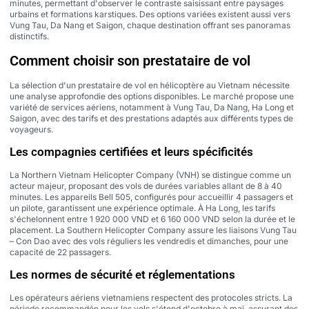
minutes, permettant d'observer le contraste saisissant entre paysages
urbains et formations karstiques. Des options variées existent aussi vers
Vung Tau, Da Nang et Saigon, chaque destination offrant ses panoramas
distinctifs.
Comment choisir son prestataire de vol
La sélection d'un prestataire de vol en hélicoptère au Vietnam nécessite
une analyse approfondie des options disponibles. Le marché propose une
variété de services aériens, notamment à Vung Tau, Da Nang, Ha Long et
Saigon, avec des tarifs et des prestations adaptés aux différents types de
voyageurs.
Les compagnies certifiées et leurs spécificités
La Northern Vietnam Helicopter Company (VNH) se distingue comme un
acteur majeur, proposant des vols de durées variables allant de 8 à 40
minutes. Les appareils Bell 505, configurés pour accueillir 4 passagers et
un pilote, garantissent une expérience optimale. À Ha Long, les tarifs
s'échelonnent entre 1 920 000 VND et 6 160 000 VND selon la durée et le
placement. La Southern Helicopter Company assure les liaisons Vung Tau
– Con Dao avec des vols réguliers les vendredis et dimanches, pour une
capacité de 22 passagers.
Les normes de sécurité et réglementations
Les opérateurs aériens vietnamiens respectent des protocoles stricts. La
période recommandée pour les vols s'étend d'octobre à mai, assurant des