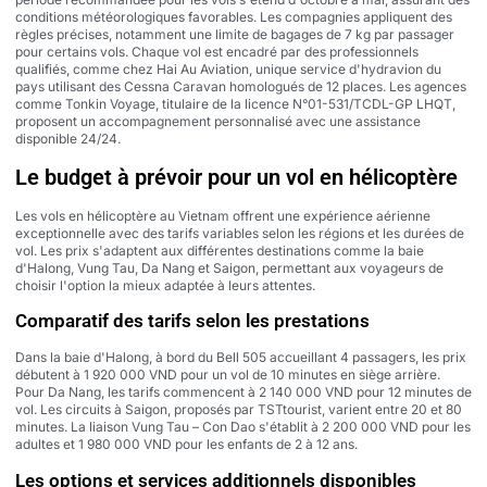
conditions météorologiques favorables. Les compagnies appliquent des
règles précises, notamment une limite de bagages de 7 kg par passager
pour certains vols. Chaque vol est encadré par des professionnels
qualifiés, comme chez Hai Au Aviation, unique service d'hydravion du
pays utilisant des Cessna Caravan homologués de 12 places. Les agences
comme Tonkin Voyage, titulaire de la licence N°01-531/TCDL-GP LHQT,
proposent un accompagnement personnalisé avec une assistance
disponible 24/24.
Le budget à prévoir pour un vol en hélicoptère
Les vols en hélicoptère au Vietnam offrent une expérience aérienne
exceptionnelle avec des tarifs variables selon les régions et les durées de
vol. Les prix s'adaptent aux différentes destinations comme la baie
d'Halong, Vung Tau, Da Nang et Saigon, permettant aux voyageurs de
choisir l'option la mieux adaptée à leurs attentes.
Comparatif des tarifs selon les prestations
Dans la baie d'Halong, à bord du Bell 505 accueillant 4 passagers, les prix
débutent à 1 920 000 VND pour un vol de 10 minutes en siège arrière.
Pour Da Nang, les tarifs commencent à 2 140 000 VND pour 12 minutes de
vol. Les circuits à Saigon, proposés par TSTtourist, varient entre 20 et 80
minutes. La liaison Vung Tau – Con Dao s'établit à 2 200 000 VND pour les
adultes et 1 980 000 VND pour les enfants de 2 à 12 ans.
Les options et services additionnels disponibles